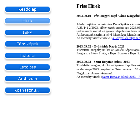
Friss Hírek
2023.09.19 - Pécs Megyei Jogú Város Közgyűlé
A helyi sajtóból értesültünk Pécs-Gyükés városrészé
A 25/441-2/2023. előterjesztés szerint egy 2023.08
tudomásunk szerint – Gyükés településrész lakói ne
Álláspontunk szerint a helyi lakosságot jelentős m
Az esemény videófelvétele: [
a Közgyűlés teljes fel
2023.09.02 -
Gyükésiek Napja 2023
Tisztelettel meghívjuk Önt a Gyükési KápolNapok 
Program: a Hegy Pitéje, a Hegy Bora és a Hegy Sz
2023.09.03 - Szent Bertalan búcsu 2023
Tisztelettel meghívjuk Önt a Gyükési KápolNapok
rendezvénye 2023. szeptember 3-án, vasánap
10 ó
Nagykozári Asszonykórussal.
Az esemény videói [
Szent Bertalan búcsú 2023 - 