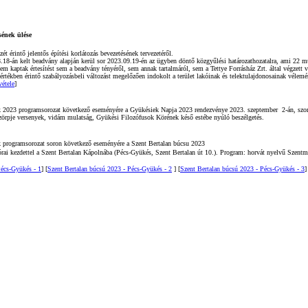
sének ülése
t érintő jelentős építési korlátozás bevezetésének tervezetéről.
.18-án kelt beadvány alapján kerül sor 2023.09.19-én az ügyben döntő közgyűlési határozathozatalra, ami 22 munk
m kaptak értesítést sem a beadvány tényéről, sem annak tartalmáról, sem a Tettye Forrásház Zrt. által végzett vi
értékben érintő szabályozásbeli változást megelőzően indokolt a terület lakóinak és telektulajdonosainak vélem
vétele
]
2023 programsorozat következő eseményére a Gyükésiek Napja 2023 rendezvénye 2023. szeptember 2-án, szombato
örpje versenyek, vidám mulatság, Gyükési Filozófusok Körének késő estébe nyúló beszélgetés.
 programsorozat soron következő eseményére a Szent Bertalan búcsu 2023
rai kezdettel a Szent Bertalan Kápolnába (Pécs-Gyükés, Szent Bertalan út 10.). Program: horvát nyelvű Szentmi
Pécs-Gyükés - 1
] [
Szent Bertalan búcsú 2023 - Pécs-Gyükés -
2
] [
Szent Bertalan búcsú 2023 - Pécs-Gyükés -
3
]