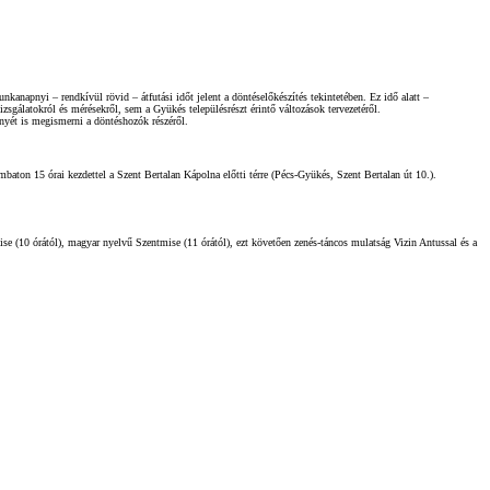
anapnyi – rendkívül rövid – átfutási időt jelent a döntéselőkészítés tekintetében. Ez idő alatt –
zsgálatokról és mérésekről, sem a Gyükés településrészt érintő változások tervezetéről.
ényét is megismerni a döntéshozók részéről.
n 15 órai kezdettel a Szent Bertalan Kápolna előtti térre (Pécs-Gyükés, Szent Bertalan út 10.).
se (10 órától), magyar nyelvű Szentmise (11 órától), ezt követően zenés-táncos mulatság Vizin Antussal és a